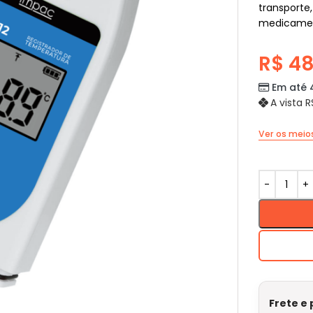
transporte
medicamen
R$
48
Em até 
A vista
R
Ver os mei
Frete e