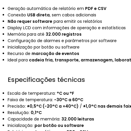
Geração automática de relatório em
PDF e CSV
Conexão
USB direta
, sem cabos adicionais
Não requer software
para emitir os relatórios
Display LCD com informações de operação e estatísticas
Memória para até
32.000 registros
Configuração de alarmes e parâmetros por software
Inicialização por botão ou software
Recurso de
marcação de eventos
Ideal para
cadeia fria, transporte, armazenagem, labora
Especificações técnicas
Escala de temperatura:
°C ou °F
Faixa de temperatura:
-30°C a 60°C
Precisão:
±0,5°C (-20°C a +40°C)
/
±1,0°C nas demais fai
Resolução:
0,1°C
Capacidade de memória:
32.000 leituras
Inicialização:
por botão ou software