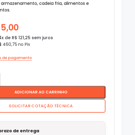
, armazenamento, cadeia fria, alimentos e
tos.
5,00
4x de
R$
121,25
sem juros
$
460,75
no Pix
os de pagamento
ADICIONAR AO CARRINHO
SOLICITAR COTAÇÃO TÉCNICA
 prazo de entrega