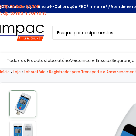
Skip to navigation
36 anos de experiência
Calibração RBC/Inmetro
Atendimento
Skip to main content
Todos os Produtos
Laboratório
Mecânica e Ensaios
Segurança 
Início
>
Loja
>
Laboratório
>
Registrador para Transporte e Armazenamen