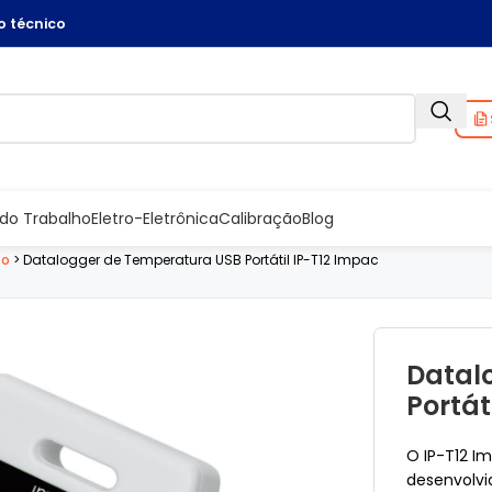
 técnico
do Trabalho
Eletro-Eletrônica
Calibração
Blog
to
>
Datalogger de Temperatura USB Portátil IP-T12 Impac
Datal
Portát
O IP-T12 I
desenvolv