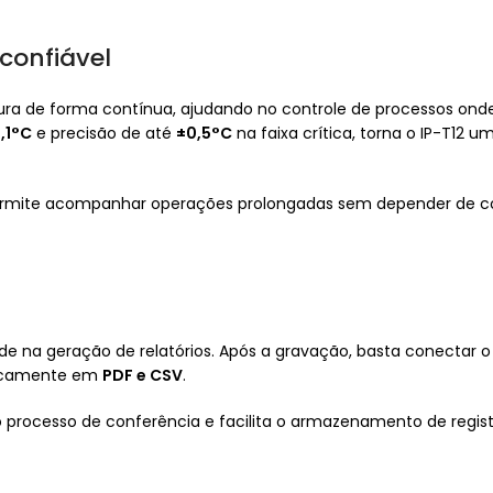
confiável
ra de forma contínua, ajudando no controle de processos onde a
,1°C
e precisão de até
±0,5°C
na faixa crítica, torna o IP-T12 u
 permite acompanhar operações prolongadas sem depender de c
ade na geração de relatórios. Após a gravação, basta conectar
ticamente em
PDF e CSV
.
 no processo de conferência e facilita o armazenamento de regis