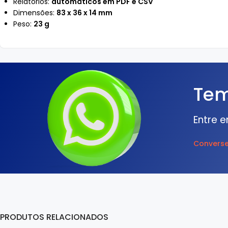
Relatórios:
automáticos em PDF e CSV
Dimensões:
83 x 36 x 14 mm
Peso:
23 g
Tem
Entre 
Converse
PRODUTOS RELACIONADOS