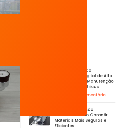
Contador de Partículas
Luximetro Digital
Decibelímetro Digital
Megômetro
Durômetro
Dinamômetro Digital
Posts Recentes
A Importância do
Megohmetro Digital de Alta
Tensão 5KV na Manutenção
de Sistemas Elétricos
12/12/2024
1 Comentário
Ensaios de Tração:
Descubra Como Garantir
Materiais Mais Seguros e
Eficientes