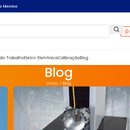
 técnico
do Trabalho
Eletro-Eletrônica
Calibração
Blog
Blog
Início
>
Blog