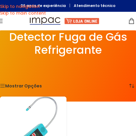
36 anos de experiência
|
Atendimento técnico
Skip to navigation
Skip to main content
Detector Fuga de Gás
Refrigerante
Início
>
Loja
>
Segurança do Trabalho
>
Detector Fuga de Gás
Refrigerante
Exibindo um único resultado
Mostrar Opções