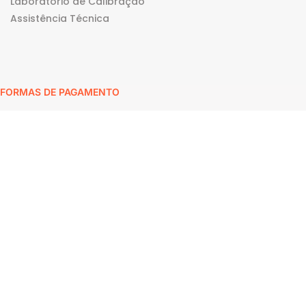
Laboratório de Calibração
Assistência Técnica
FORMAS DE PAGAMENTO
QUALIDADE E SEGURANÇA
Impac Comercial e Tecnologia Ltda – CNPJ: 64.112.295/0001-70 © Todos
os direitos reservados. 2026