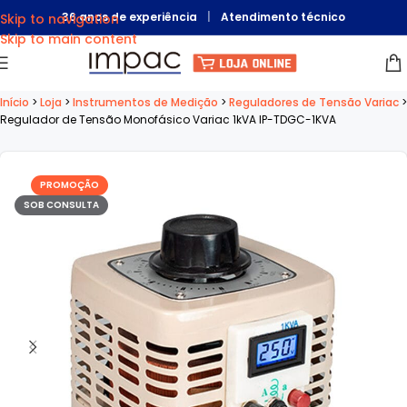
36 anos de experiência
|
Atendimento técnico
Skip to navigation
Skip to main content
Início
>
Loja
>
Instrumentos de Medição
>
Reguladores de Tensão Variac
>
Regulador de Tensão Monofásico Variac 1kVA IP-TDGC-1KVA
PROMOÇÃO
SOB CONSULTA